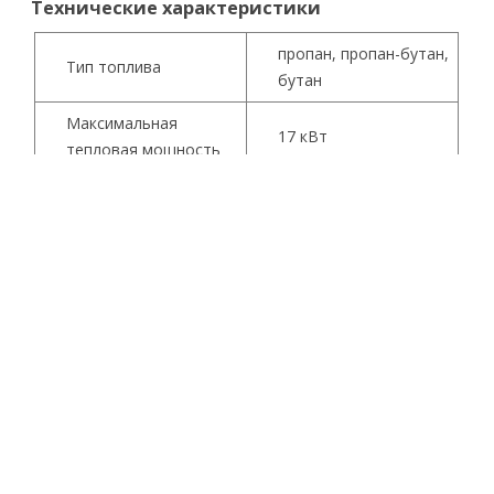
Технические характеристики
пропан, пропан-бутан,
Тип топлива
бутан
Максимальная
17 кВт
тепловая мощность
Максимальный расход
1,45 кг/ч
топлива
Потребляемая
40 Вт
мощность
Производительность
270 м3/ч
Ток
0,18 А
Подключение
220/50
Номинальное
1500 мбар
давление газа