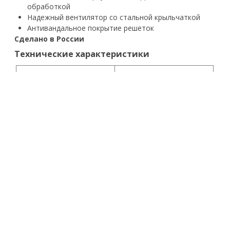
обработкой
Надежный вентилятор со стальной крыльчаткой
Антивандальное покрытие решеток
Сделано в России
Технические характеристики
Мощность нагрева
2 / 1 / 0 кВт
Производительность
140 м3/ч
Напряжение
220 B
Рабочий ток
9,5 А
Повышение
43 °С
температур
Размеры прибора
185x285x175 мм
Размеры упаковки
205x285x205 мм
Вес нетто
2,6 кг