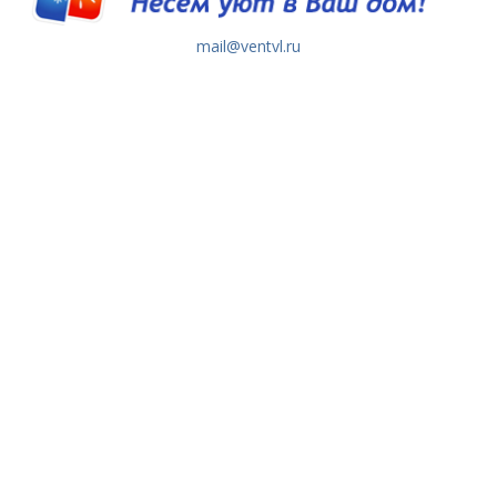
mail@ventvl.ru
+7 (423) 272-37-22
+7 (423) 272-78-22
+7 (914) 792-37-22 (WA, Telegram)
Обратный звонок
МЕНЮ
ИНФОРМАЦИЯ
Контакты
Обратная связь
Доставка и оплата
Политика
конфиденциальности
Монтаж
Публичная оферта
Режим работы
Пользовательское
соглашение
Реквизиты
ПРИНИМАЕМ К ОПЛАТЕ