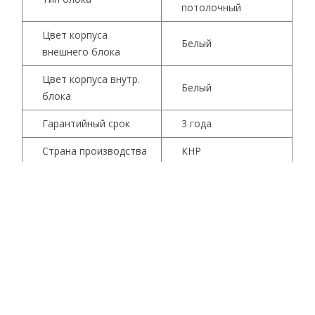
потолочный
Цвет корпуса
Белый
внешнего блока
Цвет корпуса внутр.
Белый
блока
Гарантийный срок
3 года
Страна производства
КНР
Потребительские
Эффективен для
105 м2
помещ. площадью до
Количество ступеней
1
фильтрации
Макс. уровень шума
60 дБ
внешнего блока