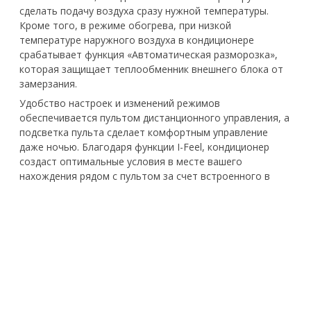
сделать подачу воздуха сразу нужной температуры.
Кроме того, в режиме обогрева, при низкой
температуре наружного воздуха в кондиционере
срабатывает функция «Автоматическая разморозка»,
которая защищает теплообменник внешнего блока от
замерзания.
Удобство настроек и изменений режимов
обеспечивается пультом дистанционного управления, а
подсветка пульта сделает комфортным управление
даже ночью. Благодаря функции I-Feel, кондиционер
создаст оптимальные условия в месте вашего
нахождения рядом с пультом за счет встроенного в
пульт датчика температуры.
Функция 4D потока воздуха с возможность регулировки
горизонтальных и вертикальных жалюзи с пульта.
Система фильтрации воздуха с использованием
каталитического фильтра помогает очищать воздух.
Внутренний блок с современным дизайном и
декоративными хромированными элементами
органично дополнит большинство интерьеров.