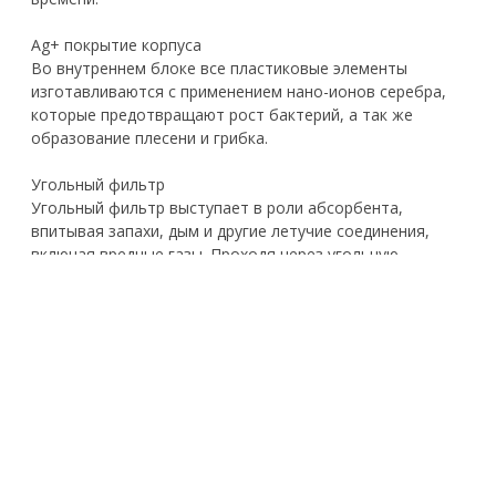
Ag+ покрытие корпуса
Во внутреннем блоке все пластиковые элементы
изготавливаются с применением нано-ионов серебра,
которые предотвращают рост бактерий, а так же
образование плесени и грибка.
Угольный фильтр
Угольный фильтр выступает в роли абсорбента,
впитывая запахи, дым и другие летучие соединения,
включая вредные газы. Проходя через угольную
фильтр-кассету, ненужные примеси оседают на ней.
УФ-лампа нового поколения
Модуль UVC состоит из двух светодиодных УФ-ламп,
генерирующих УФ-свет длиной 275 нм. Средняя степень
очистки может достигать 91,47%. В данной модели
используется светодиодная технология нового
поколения, с более широким УФ-диапазоном и более
длительным сроком эксплуатации.