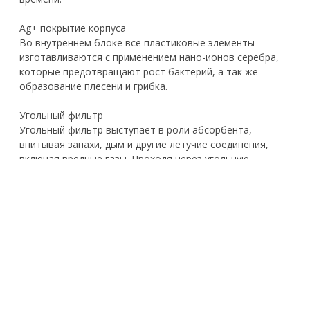
Ag+ покрытие корпуса
Во внутреннем блоке все пластиковые элементы
изготавливаются с применением нано-ионов серебра,
которые предотвращают рост бактерий, а так же
образование плесени и грибка.
Угольный фильтр
Угольный фильтр выступает в роли абсорбента,
впитывая запахи, дым и другие летучие соединения,
включая вредные газы. Проходя через угольную
фильтр-кассету, ненужные примеси оседают на ней.
УФ-лампа нового поколения
Модуль UVC состоит из двух светодиодных УФ-ламп,
генерирующих УФ-свет длиной 275 нм. Средняя степень
очистки может достигать 91,47%. В данной модели
используется светодиодная технология нового
поколения, с более широким УФ-диапазоном и более
длительным сроком эксплуатации.