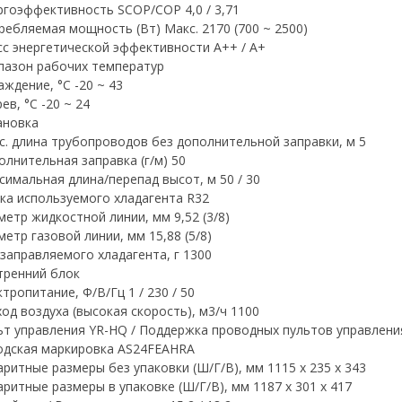
ргоэффективность SCOP/COP 4,0 / 3,71
ребляемая мощность (Вт) Макс. 2170 (700 ~ 2500)
сс энергетической эффективности А++ / А+
пазон рабочих температур
аждение, °С -20 ~ 43
ев, °С -20 ~ 24
ановка
с. длина трубопроводов без дополнительной заправки, м 5
олнительная заправка (г/м) 50
симальная длина/перепад высот, м 50 / 30
ка используемого хладагента R32
метр жидкостной линии, мм 9,52 (3/8)
етр газовой линии, мм 15,88 (5/8)
 заправляемого хладагента, г 1300
тренний блок
тропитание, Ф/В/Гц 1 / 230 / 50
ход воздуха (высокая скорость), м3/ч 1100
ьт управления YR-HQ / Поддержка проводных пультов управлени
одская маркировка AS24FEAHRA
аритные размеры без упаковки (Ш/Г/В), мм 1115 х 235 х 343
аритные размеры в упаковке (Ш/Г/В), мм 1187 x 301 x 417