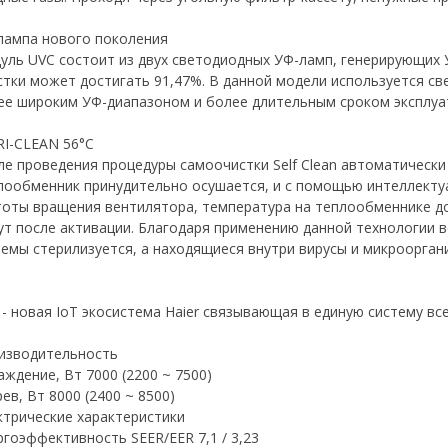
лампа нового поколения
уль UVC состоит из двух светодиодных УФ-ламп, генерирующих У
стки может достигать 91,47%. В данной модели используется св
ее широким УФ-диапазоном и более длительным сроком эксплуа
RI-CLEAN 56°C
ле проведения процедуры самоочистки Self Clean автоматически
лообменник принудительно осушается, и с помощью интеллекту
тоты вращения вентилятора, температура на теплообменнике дос
ут после активации. Благодаря применению данной технологии в
темы стерилизуется, а находящиеся внутри вирусы и микроорган
 - новая IoT экосистема Haier связывающая в единую систему вс
изводительность
аждение, Вт 7000 (2200 ~ 7500)
ев, Вт 8000 (2400 ~ 8500)
ктрические характеристики
ргоэффективность SEER/EER 7,1 / 3,23