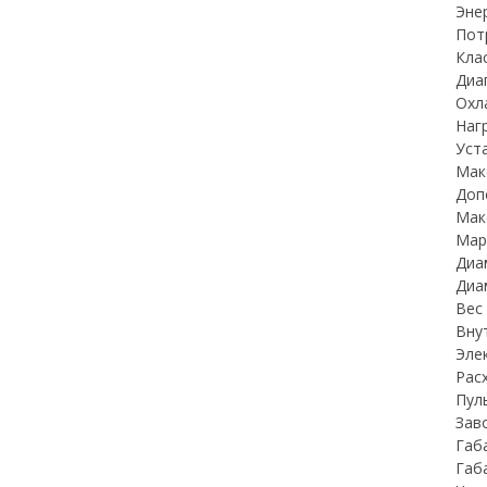
Эне
Пот
Кла
Диа
Охл
Нагр
Уст
Мак
Доп
Мак
Мар
Диа
Диам
Вес
Вну
Элек
Рас
Пул
Зав
Габ
Габ