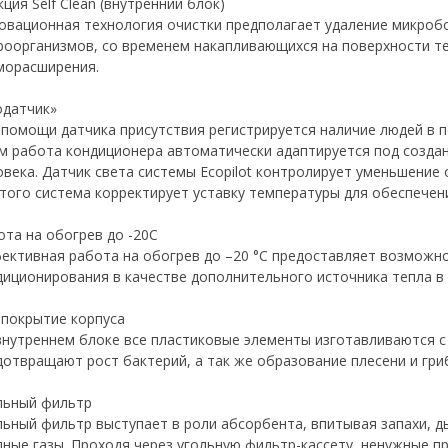
ция Self Clean (внутренний блок)
овационная технология очистки предполагает удаление микробов
роорганизмов, со временем накапливающихся на поверхности 
морасширения.
одатчик»
 помощи датчика присутствия регистрируется наличие людей в 
ем работа кондиционера автоматически адаптируется под созда
овека. Датчик света системы Ecopilot контролирует уменьшение
этого система корректирует уставку температуры для обеспечен
ота на обогрев до -20С
ективная работа на обогрев до –20 °С предоставляет возможн
диционирования в качестве дополнительного источника тепла в 
 покрытие корпуса
внутреннем блоке все пластиковые элементы изготавливаются с
дотвращают рост бактерий, а так же образование плесени и гри
льный фильтр
льный фильтр выступает в роли абсорбента, впитывая запахи, д
дные газы. Проходя через угольную фильтр-кассету, ненужные пр