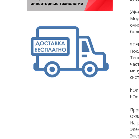
УФ-
Мод
очи
бол
STE
Пос
Теп
час
мин
сис
hOn
hOn
Про
Охл
Нагр
Эле
Эне