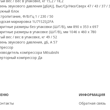
ый вес / Вес в упаковке, кг 15,2 / 18,2
ень звукового давления [дБ(А)], Выс/Ср/Низ/Сверх 47 / 43 / 37 / 
ужный блок
тропитание, Ф/В/Гц 1 / 230 / 50
одская маркировка 1U71S2SJ2FA
аритные размеры без упаковки (Ш/Г/В), мм 890 х 353 х 697
аритные размеры в упаковке (Ш/Г/В), мм 1046 х 460 х 780
ый вес / вес в упаковке, кг 49 / 52
вень звукового давления, дБ, А 57
прессор
изводитель компрессора Mitsubishi
ерторный компрессор Да
МЕНЮ
ИНФОРМАЦИЯ
онтакты
Обратная связь