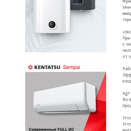
Функ
Инн
мик
тер
«Эк
При
с ч
чел
от 
Раб
Эфф
кон
Ag+
Во 
пре
Уго
Уго
вре