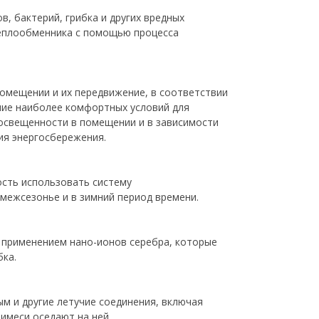
, бактерий, грибка и других вредных
теплообменника с помощью процесса
помещении и их передвижение, в соответствии
ние наиболее комфортных условий для
 освещенности в помещении и в зависимости
ия энергосбережения.
ость использовать систему
межсезонье и в зимний период времени.
 применением нано-ионов серебра, которые
бка.
ым и другие летучие соединения, включая
имеси оседают на ней.