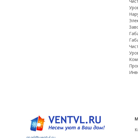
Чист
Уров
Нар
Элек
Зав
Габ
Габ
Чист
Уро
Ком
Про
Инв
К
mail@ventvl.ru