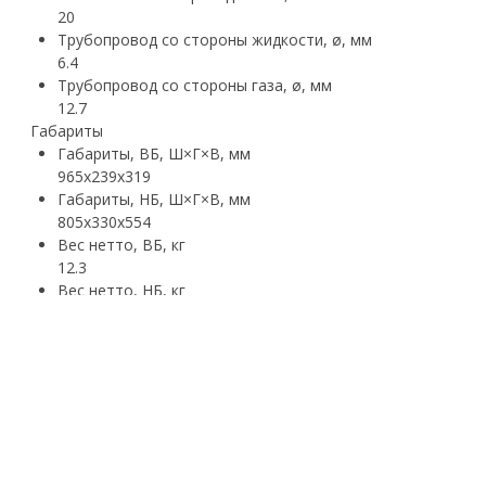
20
Трубопровод со стороны жидкости, ø, мм
6.4
Трубопровод со стороны газа, ø, мм
12.7
Габариты
Габариты, ВБ, Ш×Г×В, мм
965x239x319
Габариты, НБ, Ш×Г×В, мм
805x330x554
Вес нетто, ВБ, кг
12.3
Вес нетто, НБ, кг
33.5
Производительность
Холодопроизводительность, кВт
6,15~5,28~1,93
Теплопроизводительность, кВт
5,92~5,57~1,29
Потребляемая мощность, охлаждение, кВт
2~1,45~0,15