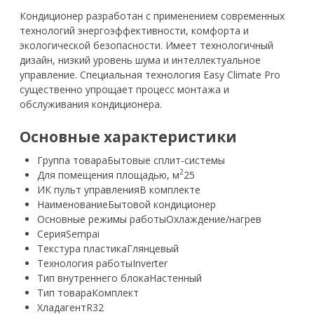
Кондиционер разработан с применением современных
технологий энергоэффективности, комфорта и
экологической безопасности. Имеет технологичный
дизайн, низкий уровень шума и интеллектуальное
управление. Специальная технология Easy Climate Pro
существенно упрощает процесс монтажа и
обслуживания кондиционера.
Основные характеристики
Группа товара
Бытовые сплит-системы
2
Для помещения площадью, м
25
ИК пульт управления
В комплекте
Наименование
Бытовой кондиционер
Основные режимы работы
Охлаждение/нагрев
Серия
Sempai
Текстура пластика
Глянцевый
Технология работы
Inverter
Тип внутреннего блока
Настенный
Тип товара
Комплект
Хладагент
R32