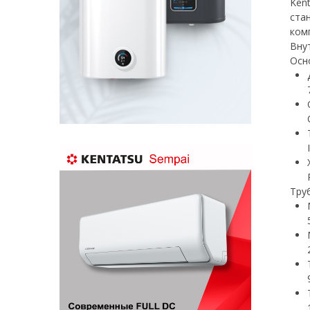
Ken
ста
ком
Вну
Осн
Тру