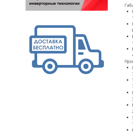
Габ
Про