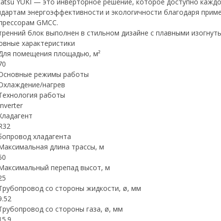
tatsu YUKI — это инверторное решение, которое доступно кажд
ндартам энергоэффективности и экологичности благодаря прим
прессорам GMCC.
тренний блок выполнен в стильном дизайне с плавными изогнут
овные характеристики
Для помещения площадью, м²
70
Основные режимы работы
Охлаждение/нагрев
Технология работы
Inverter
Хладагент
R32
бопровод хладагента
Максимальная длина трассы, м
50
Максимальный перепад высот, м
25
Трубопровод со стороны жидкости, ø, мм
9.52
Трубопровод со стороны газа, ø, мм
15.9