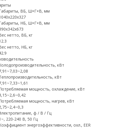
ариты
Габариты, ВБ, Ш×Г×В, мм
1040x220x327
Габариты, НБ, Ш×Г×В, мм
890x342x673
Вес нетто, ВБ, кг
12.3
Вес нетто, НБ, кг
42.9
изводительность
Холодопроизводительность, кВт
7,91~7,03~2,08
Теплопроизводительность, кВт
7,91~7,33~1,61
Потребляемая мощность, охлаждение, кВт
3,15~2,6~0,42
Потребляемая мощность, нагрев, кВт
2,75~2,4~0,3
Электропитание, ф / В / Гц
1~, 220-240 В, 50 Гц
Коэффициент энергоэффективности, охл., EER