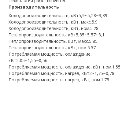
Технология работы
Inverter
Производительность
Холодопроизводительность, кВт
5,9~5,28~3,39
Холодопроизводительность, кВт, макс.
5.9
Холодопроизводительность, кВт, ном.
5.28
Теплопроизводительность, кВт
5,85~5,57~3,1
Теплопроизводительность, кВт, макс.
5,85
Теплопроизводительность, кВт, ном.
5.57
Потребляемая мощность, охлаждение,
кВт
2,05~1,55~0,56
Потребляемая мощность, охлаждение, кВт, ном.
1.55
Потребляемая мощность, нагрев, кВт
2~1,75~0,78
Потребляемая мощность, нагрев, кВт, ном.
1.75
Рабочий ток, охлаждение, А
9,0~6,7~2,4
Рабочий ток, нагрев, А
8,7~7,6~3,4
Электропитание, ф / В / Гц
1~, 220-240 В, 50 Гц
EER
3.4
Класс энергоэффективности, охлаждение
A
EER / Класс
3,4/A
COP
3.42
Класс энергоэффективности, обогрев
B