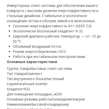
Инверторные сплит-системы для обеспечения вашего
комфорта с высоким уровнем энергоэффективности и
стильным дизайном. Стабильное и экологичное
охлаждение летом и обогрев зимой и в межсезонье.
Сезонная энергоэффективность A++ (SEER 7,0)
Экологически безопасный хладагент R-32
Широкий диапазон рабочих температур — от -15 до
50 °С
Объёмный воздушный поток
Режим энергосбережения i-ECO
Работа при нестабильном электропитании
Основные характеристики
Группа товара
Бытовые сплит-системы
Тип товара
Комплект
Тип внутреннего блока
Настенный
Серия
Paramount inverter
Хладагент
R32
Для помещения площадью, м2
50
Основные режимы работы
Охлаждение/нагрев
Наименование
Бытовой кондиционер