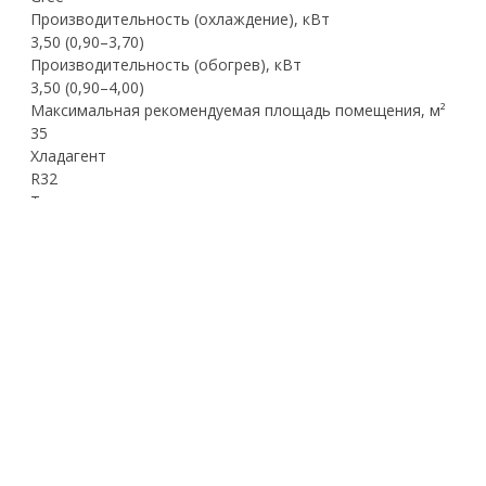
Производительность (охлаждение), кВт
3,50 (0,90–3,70)
Производительность (обогрев), кВт
3,50 (0,90–4,00)
Максимальная рекомендуемая площадь помещения, м²
35
Хладагент
R32
Тип компрессора
Роторный
EER (класс)
3,23 (A)
COP (класс)
3,81 (A)
Электропитание, Ф/В/Гц
1 / 220 / 50
Потребляемая мощность (охлаждение), кВт
1,08 (0,22–1,40)
Потребляемая мощность (обогрев), кВт
0,92 (0,22–1,55)
Рабочий ток (охлаждение), А