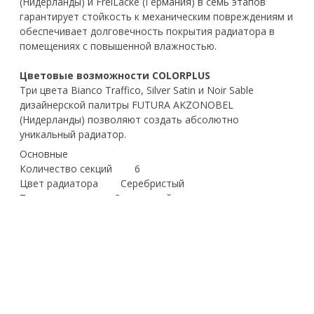
(Нидерланды) и FreiLacke (Германия) в семь этапов
гарантирует стойкость к механическим повреждениям и
обеспечивает долговечность покрытия радиатора в
помещениях с повышенной влажностью.
Цветовые возможности COLORPLUS
Три цвета Bianco Traffico, Silver Satin и Noir Sable
дизайнерской палитры FUTURA AKZONOBEL
(Нидерланды) позволяют создать абсолютно
уникальный радиатор.
Основные
Количество секций 6
Цвет радиатора Серебристый
Тип радиатора Секционный
Материал Биметалл
Серия Infinity 500
Гарантийный срок 25 лет
Монтажные
Резьба присоединения радиатора " 1
Вид установки (крепления) Настенная
Тип подключения Боковое