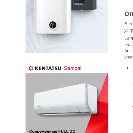
Оп
Вер
уст
50-
явл
Ari
кла