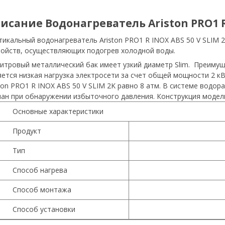
исание Водонагреватель Ariston PRO1 R 
тикальный водонагреватель Ariston PRO1 R INOX ABS 50 V SLIM 
ройств, осуществляющих подогрев холодной воды.
литровый металлический бак имеет узкий диаметр Slim. Преиму
яется низкая нагрузка электросети за счет общей мощности 2 к
ston PRO1 R INOX ABS 50 V SLIM 2K равно 8 атм. В системе вод
пан при обнаружении избыточного давления. Конструкция модел
Основные характеристики
Продукт
Тип
Способ нагрева
Способ монтажа
Способ установки