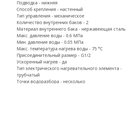
Подводка - нижняя
Способ крепления - настенный
Тип управления - механическое
Количество внутренних баков - 2
Материал внутреннего бака - нержавеющая сталь
Макс. давление воды - 0.6 МПа
Мин. давление воды - 0.05 МПа
Макс. температура нагрева воды - 75 °С
Присоединительный размер - G1/2
Ускоренный нагрев - да
Тип электрического нагревательного элемента -
трубчатый
Точки водоразбора - несколько
Класс IP - IPX4
УЗО - нет
Клапан предохранительный
Термометр - нет
Индикация включения и нагрева
Высота 971 мм
Глубина 293 мм