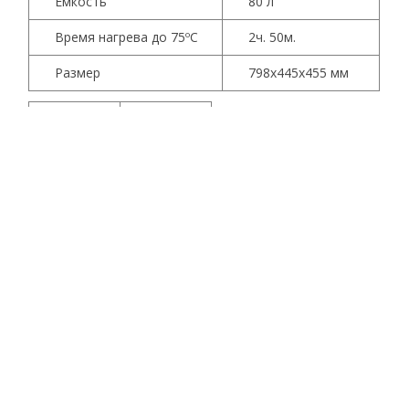
Емкость
80 л
Время нагрева до 75ºС
2ч. 50м.
Размер
798
x
445
x
455
мм
Вес
22,4 кг
Гарантия
5 лет
Характеристики