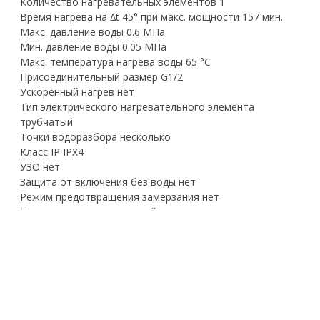
Количество нагревательных элементов 1
Время нагрева на ∆t 45° при макс. мощности 157 мин.
Макс. давление воды 0.6 МПа
Мин. давление воды 0.05 МПа
Макс. температура нагрева воды 65 °С
Присоединительный размер G1/2
Ускоренный нагрев нет
Тип электрического нагревательного элемента
трубчатый
Точки водоразбора несколько
Класс IP IPX4
УЗО нет
Защита от включения без воды нет
Режим предотвращения замерзания нет
Клапан предохранительный да
Термометр нет
Индикация включения нет
Расстояние между патрубками подключения 100 мм
Расстояние от стены до патрубков подключения 105 мм
Расстояние от крепежных отверстий до патрубков 731
мм
Расстояние между крепежными отверстиями 240 мм