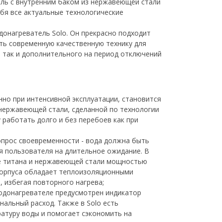
ель с внутренним баком из нержавеющей стали
ебя все актуальные технологические
донагреватель Solo. Он прекрасно подходит
ить современную качественную технику для
, так и дополнительного на период отключений
но при интенсивной эксплуатации, становится
 нержавеющей стали, сделанной по технологии
 работать долго и без перебоев как при
опрос своевременности - вода должна быть
я пользователя на длительное ожидание. В
ве титана и нержавеющей стали мощностью
 корпуса обладает теплоизоляционными
 избегая повторного нагрева;
водонагревателе предусмотрен индикатор
альный расход. Также в Solo есть
атуру воды и помогает сэкономить на