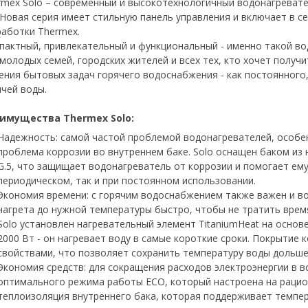
rmex Solo – cовременный и высокотехнологичный водонагреват
. Новая серия имеет стильную панель управления и включает в с
работки Thermex.
пактный, привлекательный и функциональный - именно такой во
 молодых семей, городских жителей и всех тех, кто хочет получ
ения бытовых задач горячего водоснабжения - как постоянного
ячей воды.
имущества Thermex Solo:
Надежность: самой частой проблемой водонагревателей, особен
проблема коррозии во внутреннем баке. Solo оснащен баком из
G.5, что защищает водонагреватель от коррозии и помогает ему
периодическом, так и при постоянном использовании.
Экономия времени: с горячим водоснабжением также важен и в
нагрета до нужной температуры быстро, чтобы не тратить врем
Solo установлен нагревательный элемент TitaniumHeat на осно
2000 Вт - он нагревает воду в самые короткие сроки. Покрытие
свойствами, что позволяет сохранить температуру воды дольше,
Экономия средств: для сокращения расходов электроэнергии в 
оптимального режима работы ECO, который настроена на рацион
теплоизоляция внутреннего бака, которая поддерживает темпер