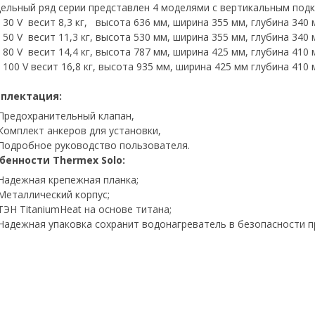
ельный ряд серии представлен 4 моделями с вертикальным подк
 30 V весит 8,3 кг, высота 636 мм, ширина 355 мм, глубина 340 
 50 V весит 11,3 кг, высота 530 мм,
ширина
355 мм,
глубина
340 
 80 V весит 14,4 кг, высота 787 мм, ширина 425 мм, глубина 410 
 100 V весит 16,8 кг, высота 935 мм, ширина 425 мм глубина 410 
плектация:
Предохранительный клапан,
Комплект анкеров для установки,
Подробное руководство пользователя.
бенности Thermex Solo:
Надежная крепежная планка;
Металлический корпус;
ТЭН TitaniumHeat на основе титана;
Надежная упаковка сохранит водонагреватель в безопасности п