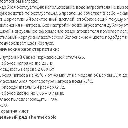
повторном нагреве;
Удобная эксплуатация: использование водонагревателя не вызов
руководства по эксплуатации. Управление сочетает в себе механ
информативный электронный дисплей, отображающий текущую т
включения и нагрева. Все настройки водонагревателя дублиру
Дизайн: визуальное оформление водонагревателя помогает легк
стильный корпус в классическом белоснежном цвете подойдет к
подчеркивает цвет корпуса.
нические характеристики:
Внутренний бак из нержавеющей стали G.5,
Рабочее напряжение 230 В,
Мощность нагрева 2 000 Вт,
Время нагрева на 45°С - от 40 минут на модели объемом 30 л д
Максимальная температура нагрева воды 75°С,
Присоединительный размер G1/2,
Рабочее давление 0.05 – 0.7 мПа,
Класс пылевлагозащиты IPX4,
УЗО,
Гарантия 7 лет.
ельный ряд Thermex Solo