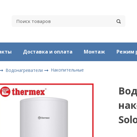
акты
Доставка и оплата
Монтаж
Режим 
Накопительные
Водонагреватели
Вод
нак
Sol