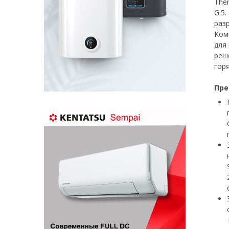
The
G.5
раз
Ком
для
реш
гор
Пре