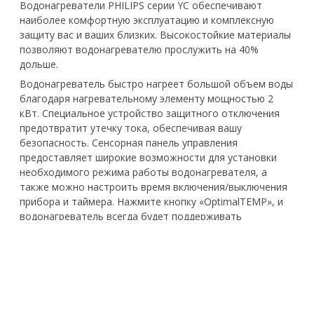
Водонагреватели PHILIPS серии YС обеспечивают
наиболее комфортную эксплуатацию и комплексную
защиту вас и ваших близких. Высокостойкие материалы
позволяют водонагревателю прослужить на 40%
дольше.
Водонагреватель быстро нагреет большой объем воды
благодаря нагревательному элементу мощностью 2
кВт. Специальное устройство защитного отключения
предотвратит утечку тока, обеспечивая вашу
безопасность. Сенсорная панель управления
предоставляет широкие возможности для установки
необходимого режима работы водонагревателя, а
также можно настроить время включения/выключения
прибора и таймера. Нажмите кнопку «OptimalTEMP», и
водонагреватель всегда будет поддерживать
комфортную температуру 55 °C. Вся необходимая
информация отображается на LED-дисплее.
Нагревательный элемент DRY SHELL размещен во
внешнем корпусе и не контактирует напрямую с водой.
Корпус нагревательного элемента имеет
стеклокерамическое покрытие PEARL SHELL, которое