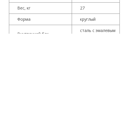
Вес, кг
27
Форма
круглый
сталь с эмалевым
Внутренний бак
покрытием
Покрытие внутреннего
биостеклофарфор
бака
Управление
механическое
Характеристики