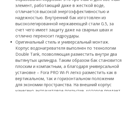
элемент, работающий даже в жесткой воде,
отличается высокой энергоэффективностью и
надежностью. Внутренний бак изготовлен из
высоколегированной нержавеющей стали G.5, за
счет чего имеет защиту даже на сварных швах и
отлично переносит гидроудары.
Оригинальный стиль и универсальный монтаж.
Корпус водонагревателя выполнен по технологии
Double Tank, позволяющая разместить внутри два
вытянутых цилиндра. Таким образом бак становится
плоским и компактным, а благодаря универсальной
установке – Fora PRO Wi-Fi легко разместить как в
вертикальном, так и горизонтальном положении
для экономии пространства. На внешний корпус
нанесено антрацитовое покрытие, которое придает
водонагревателю не только свежий и современный
дизайн, но также является полезным и
функциональным: покрытие защищает от
потертостей, бликов, не оставляет следов от
прикосновений.
Вариативный режим работы. При максимальной