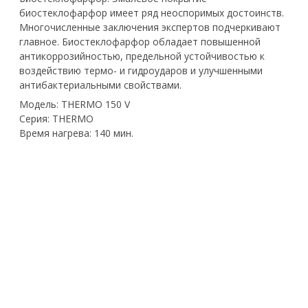
биостеклофарфор имеет ряд неоспоримых достоинств.
Многочисленные заключения экспертов подчеркивают
главное. Биостеклофарфор обладает повышенной
антикоррозийностью, предельной устойчивостью к
воздействию термо- и гидроударов и улучшенными
антибактериальными свойствами.
Модель:
THERMO 150 V
Серия:
THERMO
Время нагрева:
140 мин.
Размеры высота (мм):
128
3
Размеры ширина (мм):
445
Размеры глубина (мм):
459
Гарантия, лет:
2
Тип:
Накопительный
Производитель:
THERMEX
Форма:
Круглая
Производство:
Россия
Покрытие внутреннего бака:
Биостеклофарфор
Исполнение:
Вертикальное
Объем:
150 л
Мощность:
2,5 (1,5+1,0) кВт